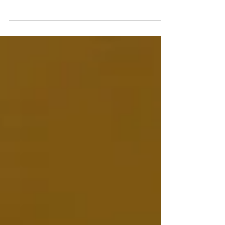
興支援ワークショップを行いました。 講師
に輪島蒔絵業組合の鈴谷昇洋志さんと江端博
行さんをお招きして2日間に渡り行いました
ワークショップはおかげさまで盛会で、老若
男女多くの方にお楽しみいただけたかと思い
ます。 この場を借りて、ご参加いただきま
した皆様にお礼を申し上げます。 輪島塗復
興支援として始めたプロジェクトで、これま
ではKURPと主に輪島市・輪島蒔絵業組合・
輪島漆器商工業組合との関わりのみで進めて
きましたが、一般の方がワークショップに参
加することで、伝統工芸を楽しく学びながら
支援ができるという形に出来たことが大きな
成果だと感じています。 何より参加者の皆
様が楽しく作業をされていたのが我々として
一番喜ばしいことで、これまで行ってきた支
援の形から広がりが生まれたと感じた瞬間で
した。 楽しみながら体験してそれが支援に