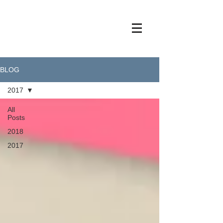
BLOG
2017
All
Posts
2018
2017