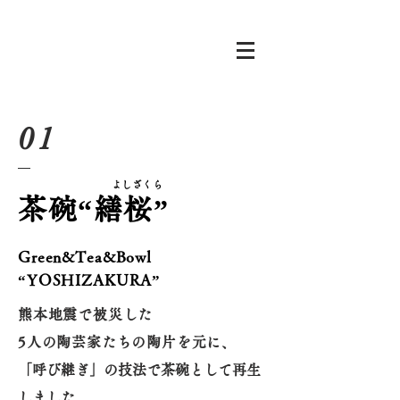
01
​よしざくら
茶碗“繕桜”
Green&Tea&Bowl
“YOSHIZAKURA”
熊本地震で被災した
5人の陶芸家たちの陶片を元に、
「呼び継ぎ」の技法で茶碗として再生
しました
。