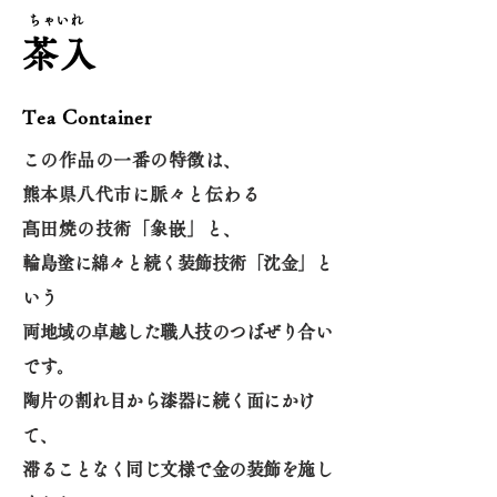
ちゃいれ
茶入
Tea Container
この作品の一番の特徴は、
熊本県八代市に脈々と伝わる
髙田焼の技術「象嵌」と、
輪島塗に綿々と続く装飾技術「沈金」と
いう
両地域の卓越した職人技のつばぜり合い
です。
陶片の割れ目から漆器に続く面にかけ
て、
滞ることなく同じ文様で金の装飾を施し