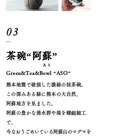
03
茶碗“阿蘇”
あ そ
Green&Tea&Bowl “ASO”
熊本地震で破損した濃緑の抹茶碗。
この深みある緑に熊本の大自然、
阿蘇地方を見ました。
阿蘇の豊かな湧水群や滝を螺鈿細工
で、
今なおうごめいている阿蘇山のマグマを