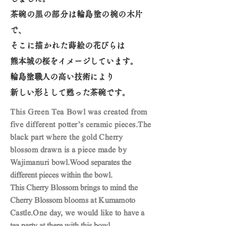
茶碗の黒の部分は輪島塗の椀の木片
で、
そこに描かれた蒔
絵の花びらは
熊本城の桜をイメージしています。
輪島塗職人の高い技術により
新しい形として甦った茶碗です。
This Green Tea Bowl was created from
five different
potter’s ceramic pieces.The
black part where the gold Cherry
blossom drawn is a piece made by
Wajimanuri
bowl.
Wood separates the
different pieces within the bowl.
This Cherry Blossom brings to mind the
Cherry Blossom
blooms at Kumamoto
Castle.One day, we would like to
have a
tea party at there with this bowl.