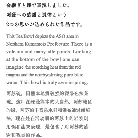
金継ぎと漆で表現しました。
阿蘇への感謝と畏怖という
2つの思いが込められた作品です。
This Tea Bowl depicts the ASO area in
Northern Kumamoto
Prefecture.There is a
volcano and many idle ponds. Looking
at the bottom of the bowl one
can
imagine
the scorching heat from the red
magma and the nearbyeshining
pure blue
water. This bowl is truly awe-inspiring.
阿苏碗。
因熊本地震破损的深绿色抹茶
碗。
这种深绿是熊本的
大自然，
阿苏地区
的绿。
阿苏的丰富泉水群和瀑布通过螺钿
法，
现在处在活动期的阿苏山的岩浆则
用锔和漆来表现，
是包含了对阿苏的感
谢和敬畏的作品。