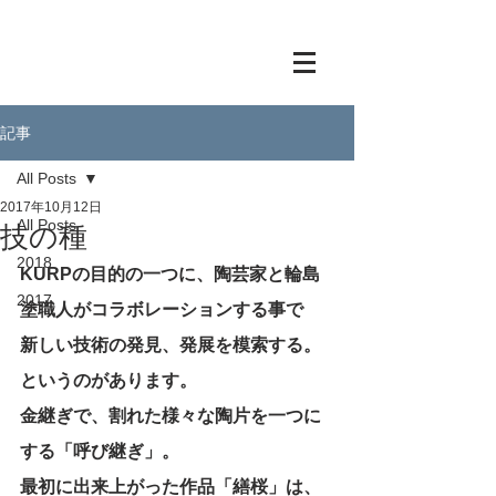
記事
All Posts
2017年10月12日
All Posts
技の種
2018
KURPの目的の一つに、陶芸家と輪島
2017
塗職人がコラボレーションする事で
新しい技術の発見、発展を模索する。
というのがあります。
金継ぎで、割れた様々な陶片を一つに
する「呼び継ぎ」。
最初に出来上がった作品「繕桜」は、