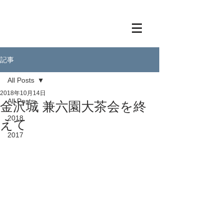
記事
All Posts
2018年10月14日
All Posts
金沢城 兼六園大茶会を終
2018
えて
2017